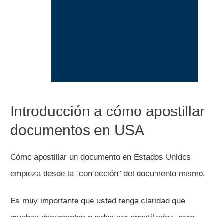
PASO 1
Notarizar documento.
PASO 2
Apostillar documento
Introducción a cómo apostillar
documentos en USA
PASO 3
Usar el documento
en otro país.
Cómo apostillar un documento en Estados Unidos
empieza desde la "confección" del documento mismo.
Es muy importante que usted tenga claridad que