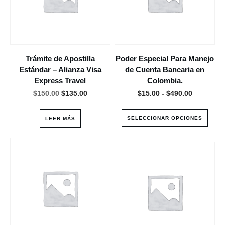
Las
opciones
se
pueden
elegir
Trámite de Apostilla
Poder Especial Para Manejo
en
Estándar – Alianza Visa
de Cuenta Bancaria en
la
Express Travel
Colombia.
página
El
El
Rango
$
150.00
$
135.00
$
15.00
-
$
490.00
de
precio
precio
de
producto
original
actual
precios:
SELECCIONAR OPCIONES
LEER MÁS
era:
es:
desde
$150.00.
$135.00.
$15.00
hasta
$490.00