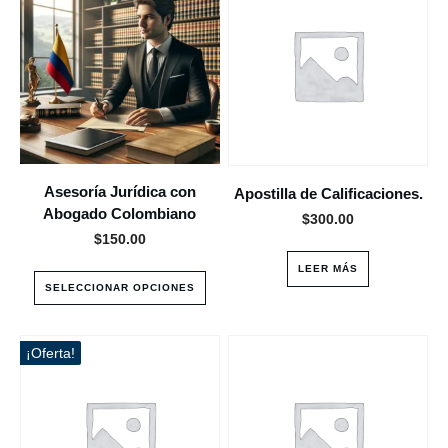
tiene
múltiples
variantes.
Las
opciones
se
pueden
elegir
Asesoría Jurídica con
Apostilla de Calificaciones.
en
Abogado Colombiano
$
300.00
la
$
150.00
página
LEER MÁS
de
SELECCIONAR OPCIONES
producto
Este
¡Oferta!
producto
tiene
múltiples
variantes.