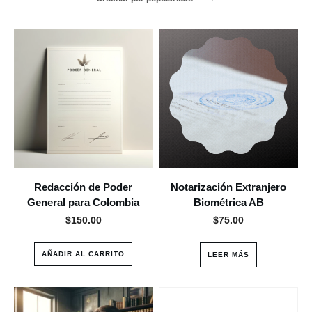
Redacción de Poder
Notarización Extranjero
General para Colombia
Biométrica AB
$
150.00
$
75.00
AÑADIR AL CARRITO
LEER MÁS
Este
producto